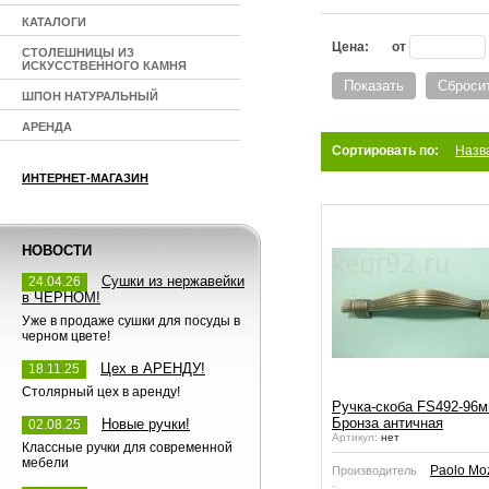
КАТАЛОГИ
Цена:
от
СТОЛЕШНИЦЫ ИЗ
ИСКУССТВЕННОГО КАМНЯ
Показать
Сброси
ШПОН НАТУРАЛЬНЫЙ
АРЕНДА
Сортировать по:
Назв
ИНТЕРНЕТ-МАГАЗИН
НОВОСТИ
Сушки из нержавейки
24.04.26
в ЧЕРНОМ!
Уже в продаже сушки для посуды в
черном цвете!
Цех в АРЕНДУ!
18.11.25
Столярный цех в аренду!
Ручка-скоба FS492-96м
Бронза античная
Новые ручки!
02.08.25
Артикул:
нет
Классные ручки для современной
мебели
Paolo Mo
Производитель
: